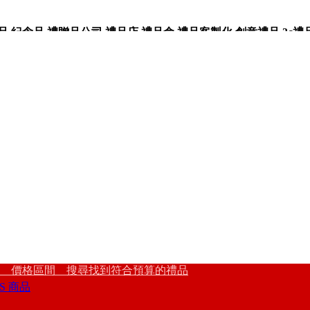
紀念品,禮贈品公司,禮品店,禮品盒,禮品客製化,創意禮品,3c禮
 價格區間 搜尋找到符合預算的禮品
S 商品