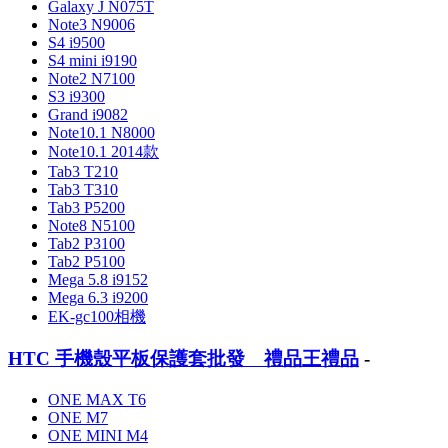
Galaxy J N075T
Note3 N9006
S4 i9500
S4 mini i9190
Note2 N7100
S3 i9300
Grand i9082
Note10.1 N8000
Note10.1 2014款
Tab3 T210
Tab3 T310
Tab3 P5200
Note8 N5100
Tab2 P3100
Tab2 P5100
Mega 5.8 i9152
Mega 6.3 i9200
EK-gc100相機
HTC 手機殼平板保護套批發 禮品王禮品
-
ONE MAX T6
ONE M7
ONE MINI M4