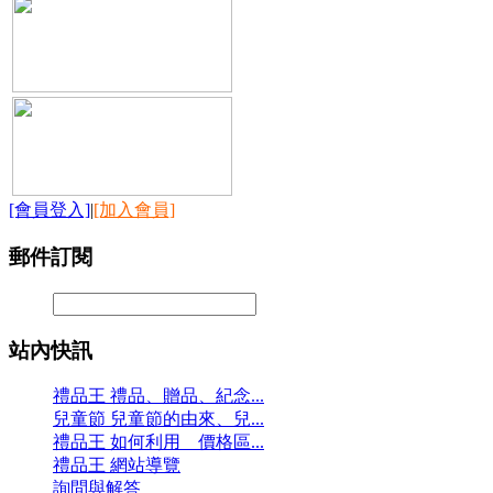
[會員登入]
|
[加入會員]
郵件訂閱
站內快訊
禮品王 禮品、贈品、紀念...
兒童節 兒童節的由來、兒...
禮品王 如何利用 價格區...
禮品王 網站導覽
詢問與解答