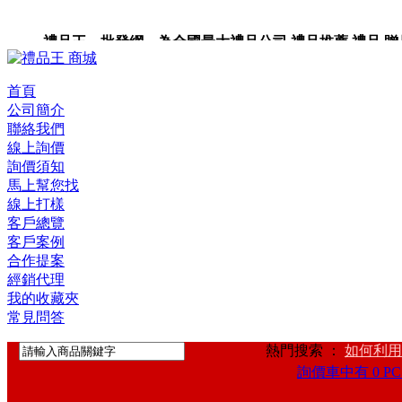
禮品王 批發網 為全國最大禮品公司,禮品推薦,禮品,贈品,
首頁
公司簡介
聯絡我們
線上詢價
詢價須知
馬上幫您找
線上打樣
客戶總覽
客戶案例
合作提案
經銷代理
我的收藏夾
常見問答
熱門搜索 ：
如何利用
詢價車中有 0 PC