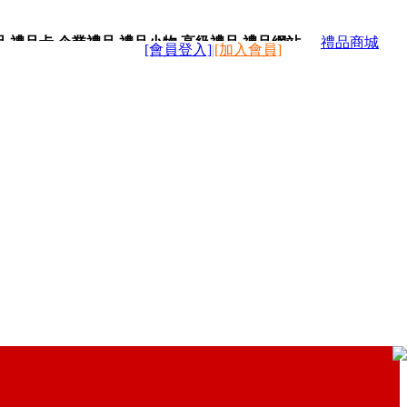
品,禮品卡,企業禮品,禮品小物,高級禮品,禮品網站。
禮品商城
[會員登入]
|
[加入會員]